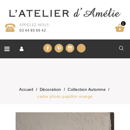
0
APPELEZ-NOUS :
03 44 85 66 42
Facebook
Pinterest
Instagram
LinkedIn
Accueil
Décoration
Collection Automne
cadre photo papillon orange