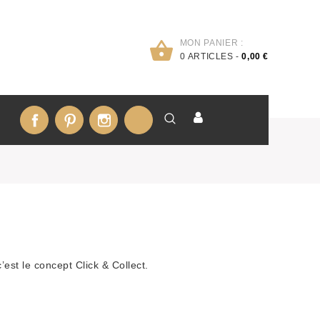
MON PANIER :
0
ARTICLES -
0,00 €
Facebook
Pinterest
Instagram
LinkedIn
st le concept Click & Collect.