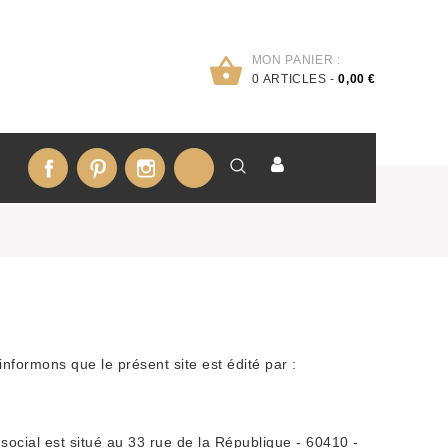
MON PANIER :
0
ARTICLES -
0,00 €
Facebook
Pinterest
Instagram
LinkedIn
nformons que le présent site est édité par :
cial est situé au 33 rue de la République - 60410 -